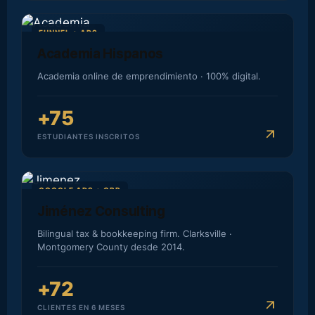
FUNNEL + ADS
Academia Hispanos
Academia online de emprendimiento · 100% digital.
+75
arrow_outward
ESTUDIANTES INSCRITOS
GOOGLE ADS + GBP
Jiménez Consulting
Bilingual tax & bookkeeping firm. Clarksville ·
Montgomery County desde 2014.
+72
arrow_outward
CLIENTES EN 6 MESES