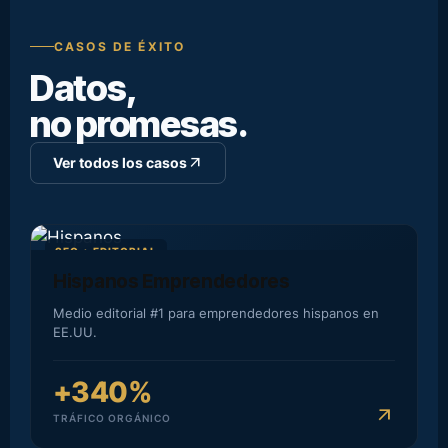
CASOS DE ÉXITO
Datos,
no promesas.
arrow_outward
Ver todos los casos
SEO + EDITORIAL
Hispanos Emprendedores
Medio editorial #1 para emprendedores hispanos en
EE.UU.
+340%
arrow_outward
TRÁFICO ORGÁNICO