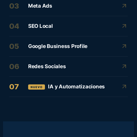
03
arrow_outward
Meta Ads
04
arrow_outward
SEO Local
05
arrow_outward
Google Business Profile
06
arrow_outward
Redes Sociales
07
arrow_outward
IA y Automatizaciones
NUEVO