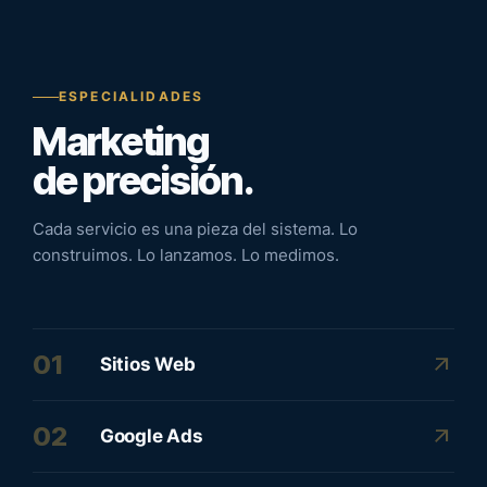
ESPECIALIDADES
Marketing
de precisión.
Cada servicio es una pieza del sistema. Lo
construimos. Lo lanzamos. Lo medimos.
01
arrow_outward
Sitios Web
02
arrow_outward
Google Ads