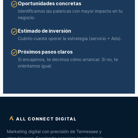
check_circle
Oportunidades concretas
Identificamos las palancas con mayor impacto en tu
negocio.
check_circle
Estimado de inversión
Cuánto cuesta operar la estrategia (servicio + Ads).
check_circle
Próximos pasos claros
Si encajamos, te decimos cómo arrancar. Si no, te
orientamos igual.
ALL CONNECT DIGITAL
Marketing digital con precisión de Tennessee y