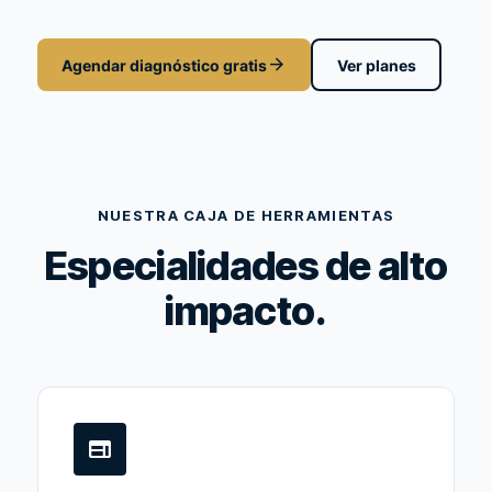
arrow_forward
Agendar diagnóstico gratis
Ver planes
NUESTRA CAJA DE HERRAMIENTAS
Especialidades de alto
impacto.
web